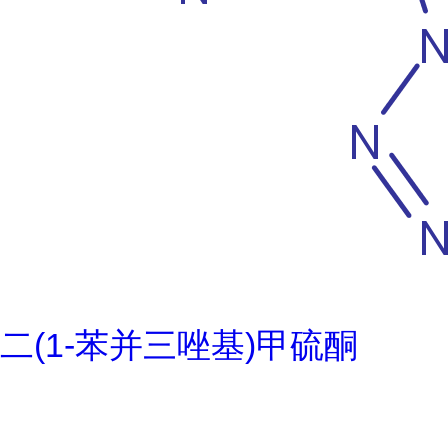
二(1-苯并三唑基)甲硫酮