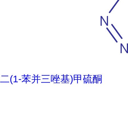
二(1-苯并三唑基)甲硫酮