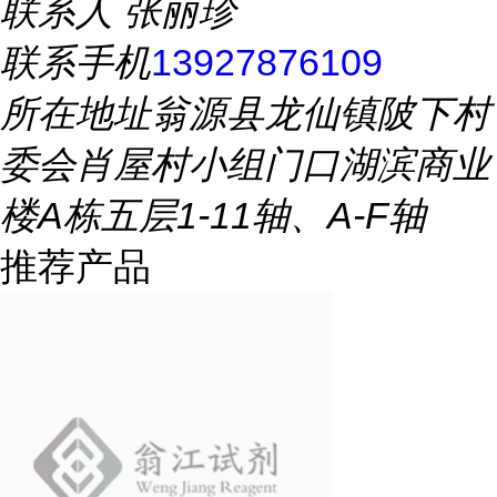
联系人
张丽珍
联系手机
13927876109
所在地址
翁源县龙仙镇陂下村
委会肖屋村小组门口湖滨商业
楼A栋五层1-11轴、A-F轴
推荐产品