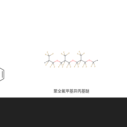
聚全氟甲基异丙基醚