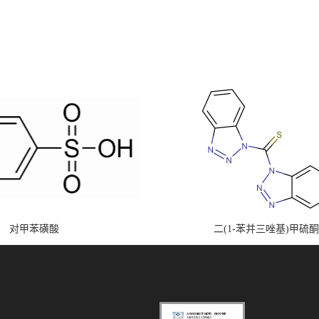
对甲苯磺酸
二(1-苯并三唑基)甲硫酮