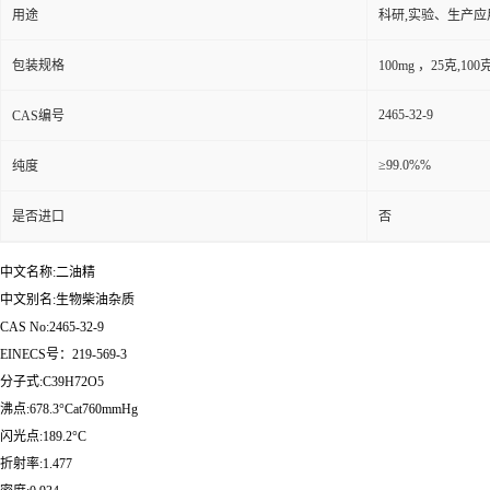
用途
科研,实验、生产应
包装规格
100mg ，25克,1
2465-32-9
CAS编号
≥99.0%%
纯度
是否进口
否
中文名称:二油精
中文别名:生物柴油杂质
CAS No:2465-32-9
EINECS号：219-569-3
分子式:C39H72O5
沸点:678.3°Cat760mmHg
闪光点:189.2°C
折射率:1.477