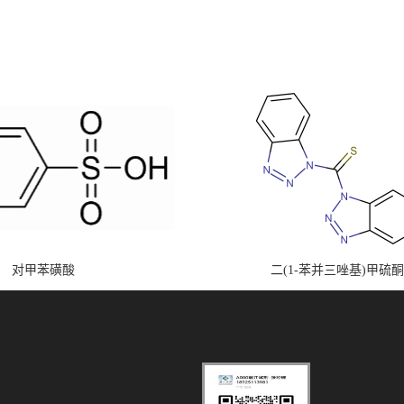
对甲苯磺酸
二(1-苯并三唑基)甲硫酮