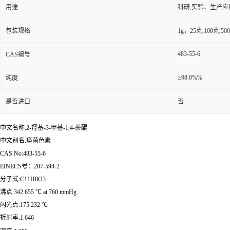
用途
科研,实验、生产应
包装规格
1g，25克,100克,
483-55-6
CAS编号
≥98.0%%
纯度
是否进口
否
中文名称:2-羟基-3-甲基-1,4-萘醌
中文别名:痨菌色素
CAS No:483-55-6
EINECS号：207-594-2
分子式:C11H8O3
沸点:342.655 ℃ at 760 mmHg
闪光点:175.232 ℃
折射率:1.646