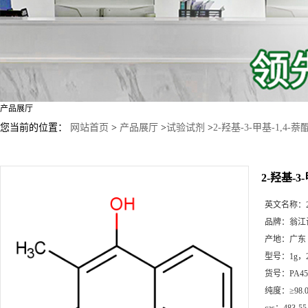
产品展厅
您当前的位置：
网站首页
>
产品展厅
>
试验试剂
>
2-羟基-3-甲基-1,4-萘
2-羟基-3
英文名称：
品牌：
翁江
产地：
广东
型号：
1g，
货号：
PA45
纯度：
≥98.