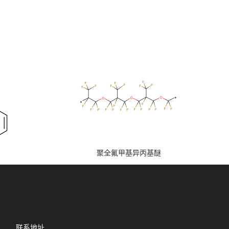
聚全氟甲基异丙基醚
联系地址