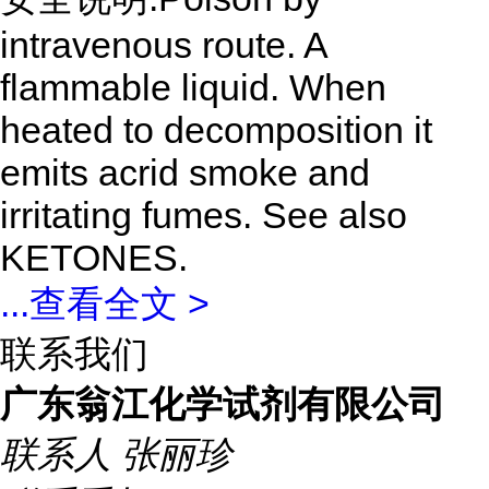
intravenous route. A
flammable liquid. When
heated to decomposition it
emits acrid smoke and
irritating fumes. See also
KETONES.
...
查看全文 >
联系我们
广东翁江化学试剂有限公司
联系人
张丽珍