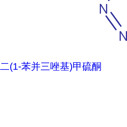
二(1-苯并三唑基)甲硫酮