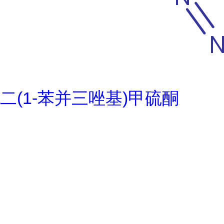
二(1-苯并三唑基)甲硫酮