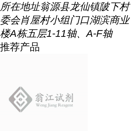
所在地址
翁源县龙仙镇陂下村
委会肖屋村小组门口湖滨商业
楼A栋五层1-11轴、A-F轴
推荐产品