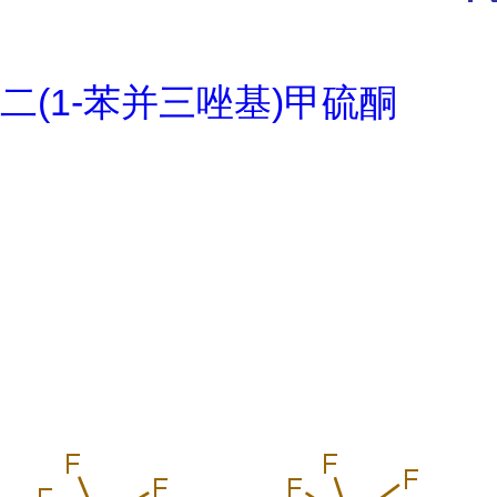
二(1-苯并三唑基)甲硫酮