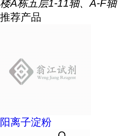
楼A栋五层1-11轴、A-F轴
推荐产品
阳离子淀粉