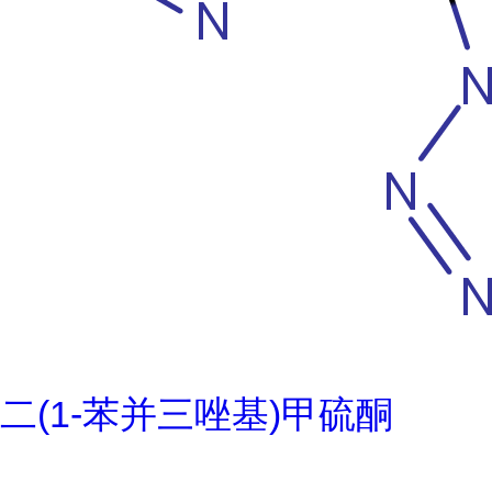
二(1-苯并三唑基)甲硫酮