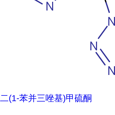
二(1-苯并三唑基)甲硫酮