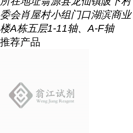
所在地址
翁源县龙仙镇陂下村
委会肖屋村小组门口湖滨商业
楼A栋五层1-11轴、A-F轴
推荐产品