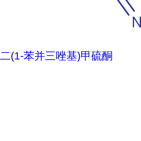
二(1-苯并三唑基)甲硫酮