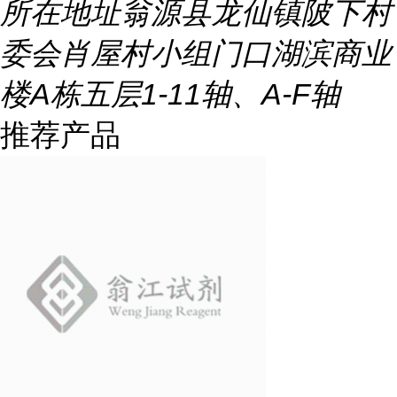
所在地址
翁源县龙仙镇陂下村
委会肖屋村小组门口湖滨商业
楼A栋五层1-11轴、A-F轴
推荐产品