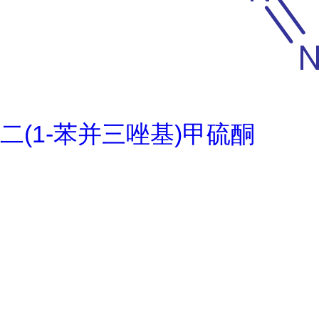
二(1-苯并三唑基)甲硫酮