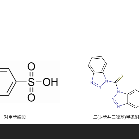
对甲苯磺酸
二(1-苯并三唑基)甲硫酮