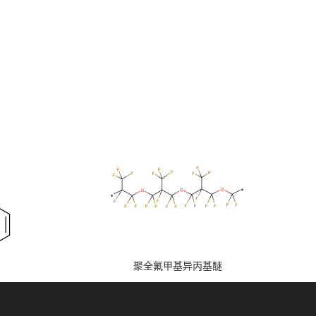
聚全氟甲基异丙基醚