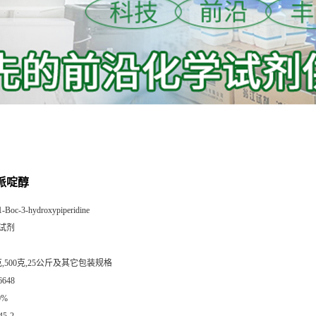
3-哌啶醇
1-Boc-3-hydroxypiperidine
试剂
克,500克,25公斤及其它包装规格
6648
0%