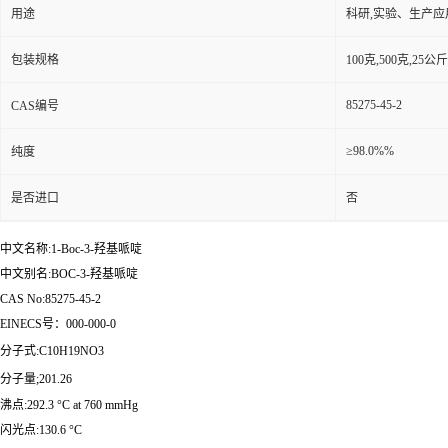
用途
科研,实验、生产应
包装规格
100克,500克,2
85275-45-2
CAS编号
≥98.0%%
纯度
是否进口
否
中文名称:1-Boc-3-羟基哌啶
中文别名:BOC-3-羟基哌啶
CAS No:85275-45-2
EINECS号：000-000-0
分子式:C10H19NO3
分子量;201.26
沸点:292.3 °C at 760 mmHg
闪光点:130.6 °C