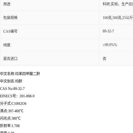
用途
科研,实验、生产应
包装规格
100克,500克,2
89-32-7
CAS编号
≥99.0%%
纯度
是否进口
否
中文名称:均苯四甲酸二酐
中文别名:均酐
CAS No:89-32-7
EINECS号：201-898-9
分子式:C10H2O6
沸点:397-400℃
闪光点:380℃
折射率:1.708