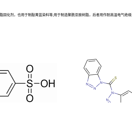
树脂固化剂，也用于制酞菁蓝染料等;用于制造聚酰亚胺树脂，后者用作耐高温电气绝
对甲苯磺酸
二(1-苯并三唑基)甲硫酮