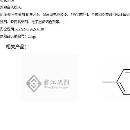
密度:1.68
外观白色粉末。
用途:用于制聚酰亚胺树脂、耐高温电绝缘漆、PVC增塑剂、合成树脂交联剂和环氧
蚀剂、瞬间粘结剂、电子摄影调色剂等。;
安全说明:S22;S24;S26;S37/39
危险品运输编号：25kgs
相关产品：
阳离子淀粉