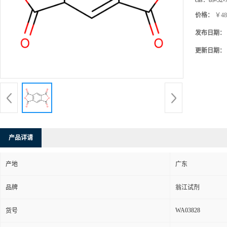
cas：
89-32-
价格：
￥48
发布日期：
更新日期：
产品详请
产地
广东
品牌
翁江试剂
WA03828
货号