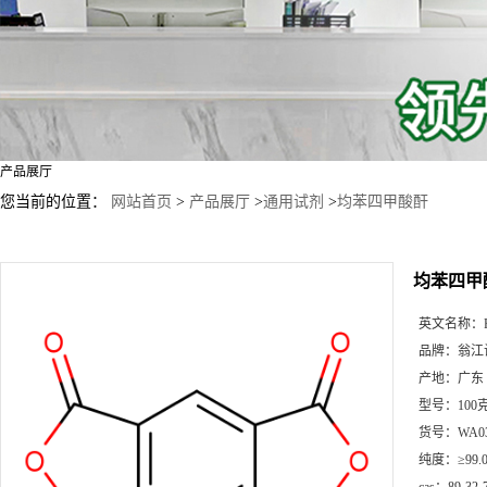
产品展厅
您当前的位置：
网站首页
>
产品展厅
>
通用试剂
>
均苯四甲酸酐
均苯四甲
英文名称：
品牌：
翁江
产地：
广东
型号：
100
货号：
WA0
纯度：
≥99.