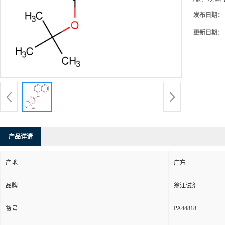
cas：
72594-
发布日期：
更新日期：
产品详请
产地
广东
品牌
翁江试剂
PA44818
货号