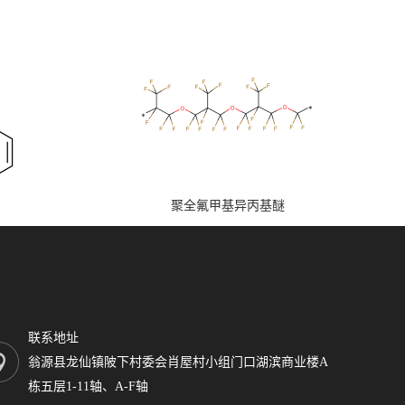
聚全氟甲基异丙基醚
联系地址
翁源县龙仙镇陂下村委会肖屋村小组门口湖滨商业楼A
栋五层1-11轴、A-F轴