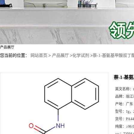
产品展厅
您当前的位置：
网站首页
>
产品展厅
>
化学试剂
>
萘-1-基氨基甲酸叔丁
萘-1-基
英文名称：
品牌：
翁江
产地：
广东
型号：
1g，
货号：
PA44
纯度：
≥96.