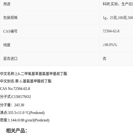
用途
科研,实验、生产应
包装规格
1g，25克,100克,
72594-62-8
CAS编号
≥96.0%%
纯度
是否进口
否
中文名称:2,6-二甲氧基苯基氨基甲基叔丁酯
中文别名:萘-1-基氨基甲酸叔丁酯
CAS No:72594-62-8
分子式:C15H17NO2
分子量：243.30
沸点:335.5±11.0 °C(Predicted)
密度:1.144±0.06 g/cm3(Predicted)
相关产品：