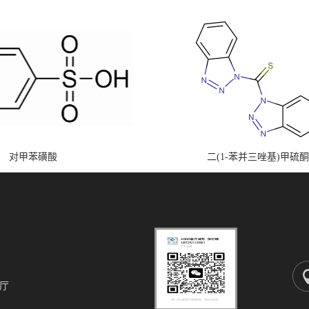
对甲苯磺酸
二(1-苯并三唑基)甲硫酮
厅