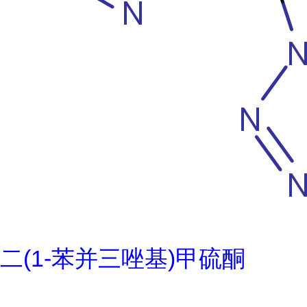
二(1-苯并三唑基)甲硫酮