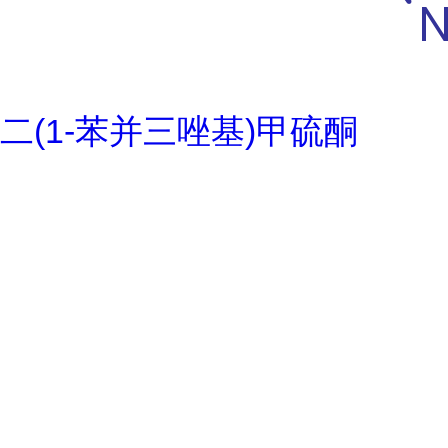
二(1-苯并三唑基)甲硫酮