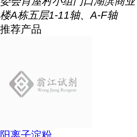
委会肖屋村小组门口湖滨商业
楼A栋五层1-11轴、A-F轴
推荐产品
阳离子淀粉