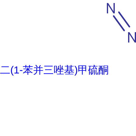
二(1-苯并三唑基)甲硫酮