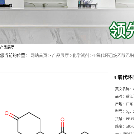
产品展厅
您当前的位置：
网站首页
>
产品展厅
>
化学试剂
>
4-氧代环己烷乙酸乙酯
4-氧代
英文名称：
品牌：
翁江
产地：
广东
型号：
5g，
货号：
PB15
纯度：
≥95.