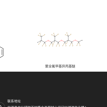
聚全氟甲基异丙基醚
联系地址