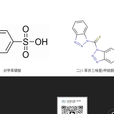
对甲苯磺酸
二(1-苯并三唑基)甲硫酮