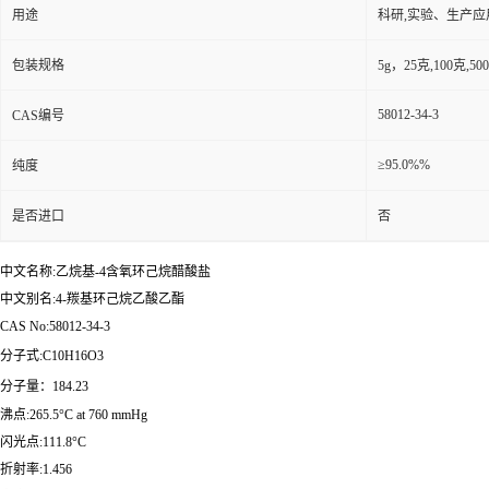
用途
科研,实验、生产应
包装规格
5g，25克,100克,
58012-34-3
CAS编号
≥95.0%%
纯度
是否进口
否
中文名称:乙烷基-4含氧环己烷醋酸盐
中文别名:4-羰基环己烷乙酸乙酯
CAS No:58012-34-3
分子式:C10H16O3
分子量：184.23
沸点:265.5°C at 760 mmHg
闪光点:111.8°C
折射率:1.456