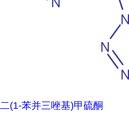
二(1-苯并三唑基)甲硫酮