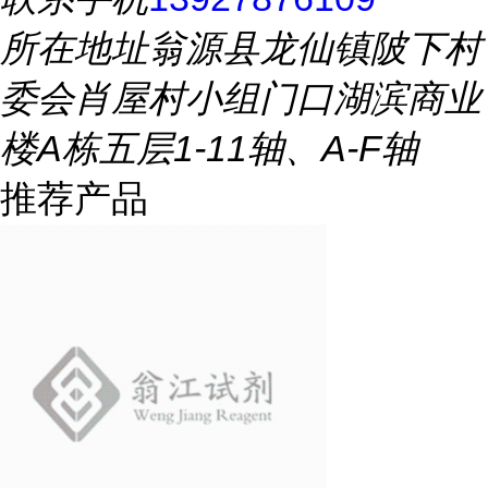
所在地址
翁源县龙仙镇陂下村
委会肖屋村小组门口湖滨商业
楼A栋五层1-11轴、A-F轴
推荐产品