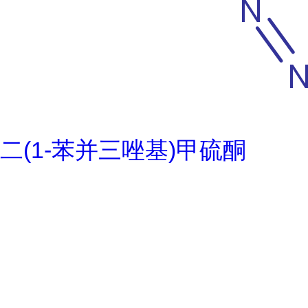
二(1-苯并三唑基)甲硫酮