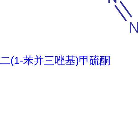
二(1-苯并三唑基)甲硫酮