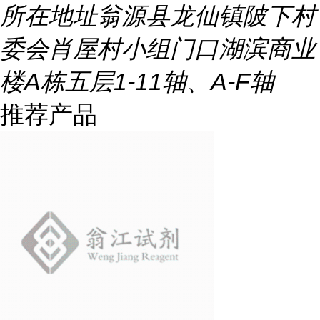
所在地址
翁源县龙仙镇陂下村
委会肖屋村小组门口湖滨商业
楼A栋五层1-11轴、A-F轴
推荐产品