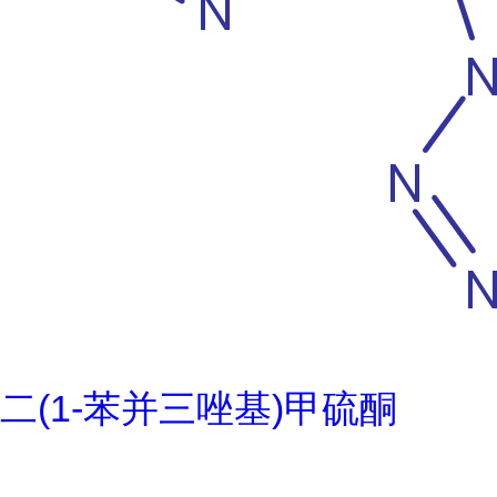
二(1-苯并三唑基)甲硫酮