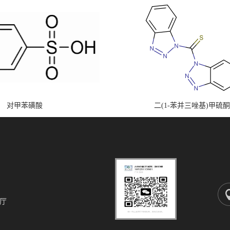
对甲苯磺酸
二(1-苯并三唑基)甲硫酮
厅