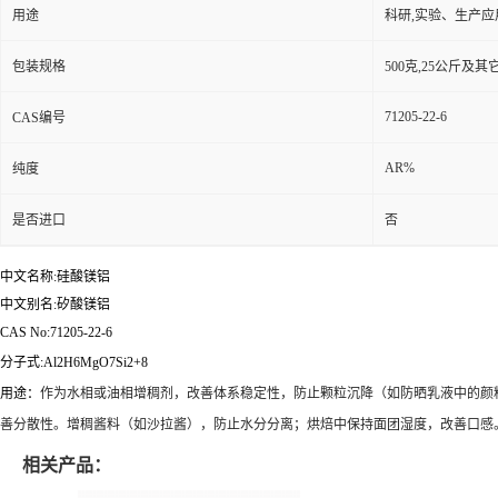
用途
科研,实验、生产应
包装规格
500克,25公斤及
71205-22-6
CAS编号
AR%
纯度
是否进口
否
中文名称:硅酸镁铝
中文别名:矽酸镁铝
CAS No:71205-22-6
分子式:Al2H6MgO7Si2+8
作为水相或油相增稠剂，改善体系稳定性，防止颗粒沉降（如防晒乳液中的颜
用途：
善分散性。
增稠酱料（如沙拉酱），防止水分分离；烘焙中保持面团湿度，改善口感
相关产品：