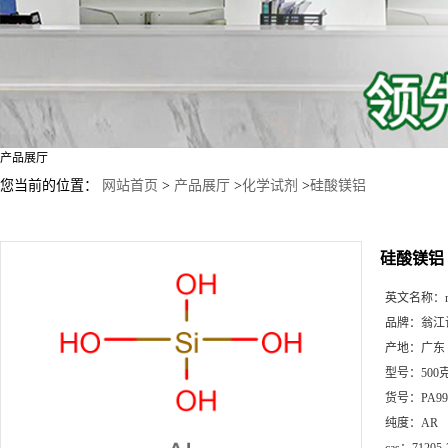
产品展厅
您当前的位置：
网站首页
>
产品展厅
>
化学试剂
>
硅酸镁铝
硅酸镁铝
英文名称：
品牌：
翁江
产地：
广东
型号：
50
货号：
PA99
纯度：
AR