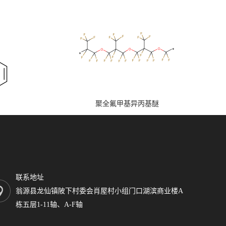
聚全氟甲基异丙基醚
联系地址
翁源县龙仙镇陂下村委会肖屋村小组门口湖滨商业楼A
栋五层1-11轴、A-F轴