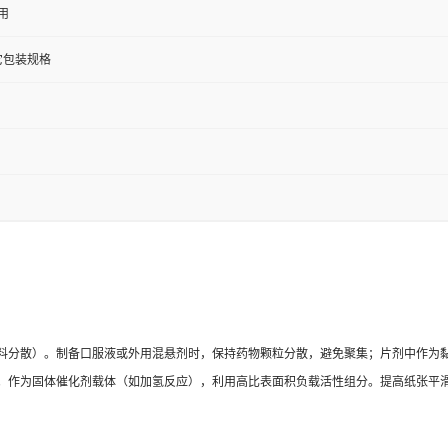
用
其它包装规格
料分散）。
制备口服液或外用混悬剂时，保持药物颗粒分散，避免聚集；片剂中作为
。
作为固体催化剂载体（如加氢反应），利用高比表面积负载活性组分。
提高纸张平