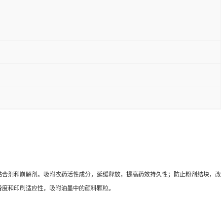
黏合剂和崩解剂。
吸附农药活性成分，延缓释放，提高药效持久性；防止粉剂结块，改
滑度和印刷适应性，吸附油墨中的颜料颗粒。