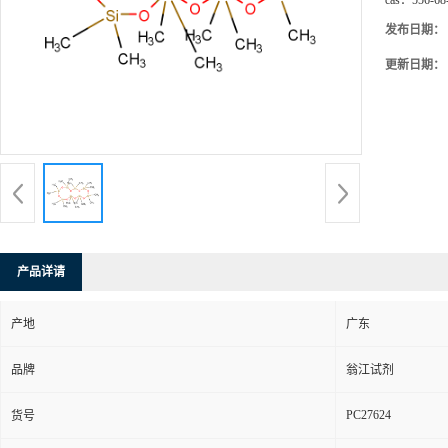
cas：
556-68
发布日期：
更新日期：
产品详请
产地
广东
品牌
翁江试剂
PC27624
货号