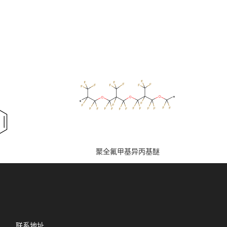
聚全氟甲基异丙基醚
联系地址