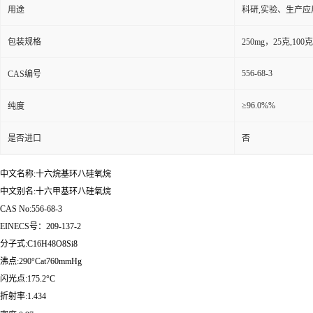
用途
科研,实验、生产应
包装规格
250mg，25克,10
556-68-3
CAS编号
≥96.0%%
纯度
是否进口
否
中文名称:十六烷基环八硅氧烷
中文别名:十六甲基环八硅氧烷
CAS No:556-68-3
EINECS号：209-137-2
分子式:C16H48O8Si8
沸点:290°Cat760mmHg
闪光点:175.2°C
折射率:1.434