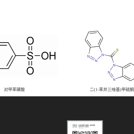
对甲苯磺酸
二(1-苯并三唑基)甲硫酮