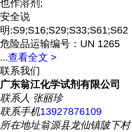
也作溶剂;
安全说
明:S9;S16;S29;S33;S61;S62
危险品运输编号：UN 1265
...
查看全文 >
联系我们
广东翁江化学试剂有限公司
联系人
张丽珍
联系手机
13927876109
所在地址
翁源县龙仙镇陂下村