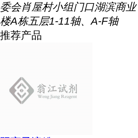
委会肖屋村小组门口湖滨商业
楼A栋五层1-11轴、A-F轴
推荐产品