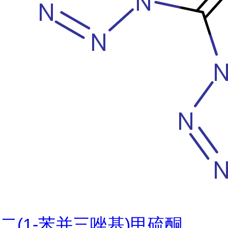
二(1-苯并三唑基)甲硫酮