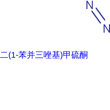
二(1-苯并三唑基)甲硫酮